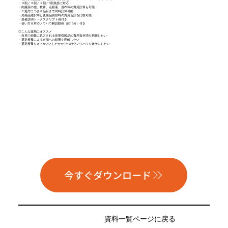
・３割／２割／１割／0割負担に対応
・内服薬の他、軟膏、点眼液、湿布等の費用計算も可能
・１処方につき８品目まで同時計算可能
・先発品選択時と後発品切替時の費用合計を比較可能
・患者説明トークスクリプト例付き
・使い方＆対応ノウハウ解説動画（約15分）付き
◎こんな薬局にオススメ
・自局で頻繁に処方される長期収載品の費用負担増を把握したい
・選定療養による市場への影響を理解したい
・選定療養をきっかけとしたかかりつけ化ノウハウを参考にしたい
今すぐダウンロード
資料一覧ページに戻る