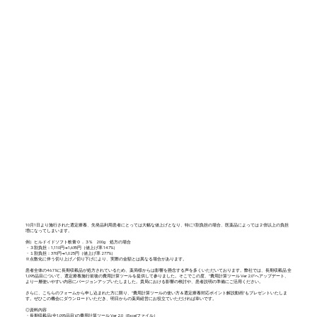
10月1日より施行された選定療養、先発品利用患者にとっては大幅な値上げとなり、特に1割負担の場合、医薬品によっては２倍以上の負担
増になってしまいます。
例）ヒルドイドソフト軟膏０．３% 200g 処方の場合
・３割負担：1,110円→1,635円（値上げ率 147%）
・１割負担：370円→1,025円（値上げ率 277%）
※点数化に伴う切り上げ／切り下げにより、実際の金額とは異なる場合があります。
患者全体の46.1%に長期収載品が処方されているため、薬局様からは影響を懸念する声を多くいただいております。弊社では、長期収載品 全
1,095品目について、選定療養施行前後の費用計算ツールを提供して参りました。そこでこの度、"費用計算ツール Ver 2.0”へアップデート、
より一層使いやすい内容にバージョンアップいたしました。貴局における影響の検討や、患者説明の準備にご活用ください。
さらに、こちらのフォームから申し込まれた方に限り、"費用計算ツールの使い方＆選定療養対応ポイント解説動画"もプレゼントいたしま
す。ぜひこの機会にダウンロードいただき、明日からの薬局経営にお役立ていただければ幸いです。
◎資料内容
・長期収載品(全1,095品目)の費用計算ツール Ver 2.0（Excelファイル）