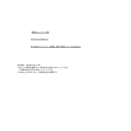
​情報セキュリティ方針
プライバシーポリシー
中小M&Aガイドライン（第3版）遵守の宣言についてのお知らせ
特許番号：特許第7058419号
※あなたの薬局は健康サロン株式会社が提供するサービスであり、
LINE株式会社のAPIを活用したサービスです。
※LINEおよびLINEロゴは、LINE株式会社の商標です。