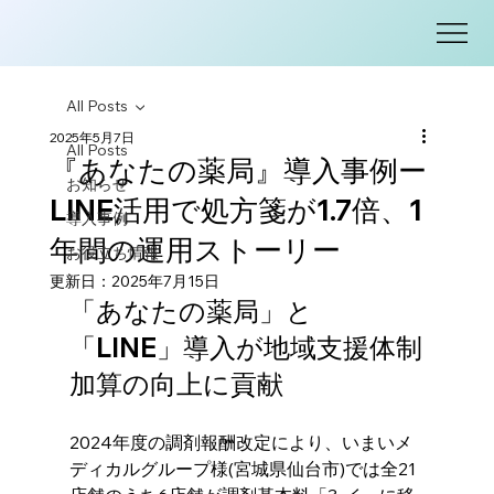
All Posts
2025年5月7日
All Posts
『あなたの薬局』導入事例ー
お知らせ
LINE活用で処方箋が1.7倍、1
導入事例
年間の運用ストーリー
お役立ち情報
更新日：
2025年7月15日
「あなたの薬局」と
「LINE」導入が地域支援体制
加算の向上に貢献
2024年度の調剤報酬改定により、いまいメ
ディカルグループ様(宮城県仙台市)では全21