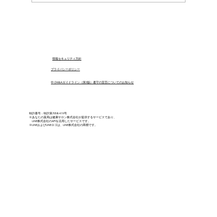
『あなたの薬局』導入事例ー患者様との
結びつきがより強固なものに
​情報セキュリティ方針
プライバシーポリシー
中小M&Aガイドライン（第3版）遵守の宣言についてのお知らせ
特許番号：特許第7058419号
※あなたの薬局は健康サロン株式会社が提供するサービスであり、
LINE株式会社のAPIを活用したサービスです。
※LINEおよびLINEロゴは、LINE株式会社の商標です。