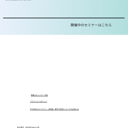
開催中のセミナーはこちら
​情報セキュリティ方針
プライバシーポリシー
中小M&Aガイドライン（第3版）遵守の宣言についてのお知らせ
特許番号：特許第7058419号