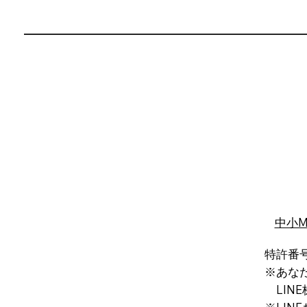
中小
特許番号
※あな
LINE