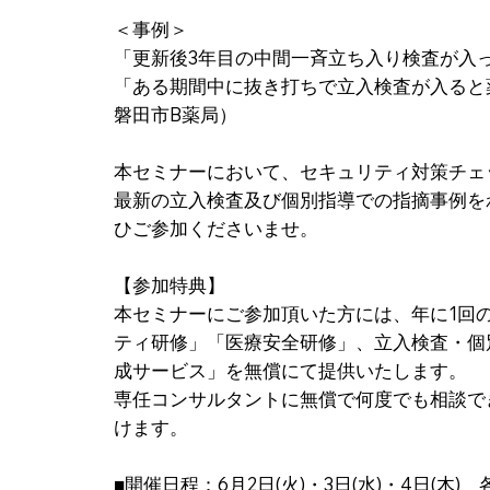
＜事例＞
「更新後3年目の中間一斉立ち入り検査が入
「ある期間中に抜き打ちで立入検査が入ると
磐田市B薬局）
本セミナーにおいて、セキュリティ対策チェ
最新の立入検査及び個別指導での指摘事例を
ひご参加くださいませ。
【参加特典】
本セミナーにご参加頂いた方には、年に1回
ティ研修」「医療安全研修」、立入検査・個
成サービス」を無償にて提供いたします。
専任コンサルタントに無償で何度でも相談でき
けます。
■開催日程：6月2日(火)・3日(水)・4日(木) 各19