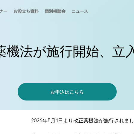
ナー
お役立ち資料
個別相談会
ニュース
薬機法が施行開始、立
お申込はこちら
2026年5月1日より改正薬機法が施行されま