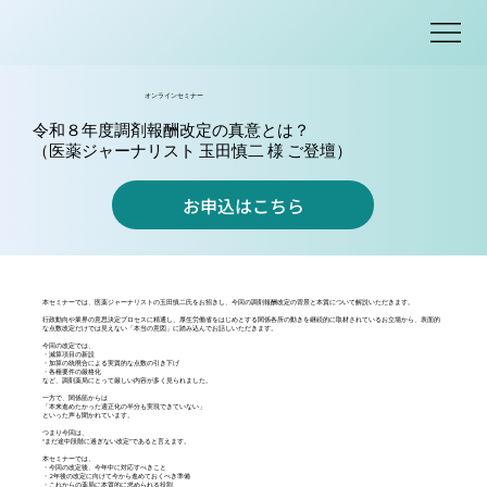
オンラインセミナー
令和８年度調剤報酬改定の真意とは？
（医薬ジャーナリスト 玉田慎二 様 ご登壇）
お申込はこちら
本セミナーでは、医薬ジャーナリストの玉田慎二氏をお招きし、今回の調剤報酬改定の背景と本質について解説いただきます。
行政動向や業界の意思決定プロセスに精通し、厚生労働省をはじめとする関係各所の動きを継続的に取材されているお立場から、表面的
な点数改定だけでは見えない「本当の意図」に踏み込んでお話しいただきます。
今回の改定では、
・減算項目の新設
・加算の統廃合による実質的な点数の引き下げ
・各種要件の厳格化
など、調剤薬局にとって厳しい内容が多く見られました。
一方で、関係筋からは
「本来進めたかった適正化の半分も実現できていない」
といった声も聞かれています。
つまり今回は、
“まだ途中段階に過ぎない改定"であると言えます。
本セミナーでは、
・今回の改定後、今年中に対応すべきこと
・2年後の改定に向けて今から進めておくべき準備
・これからの薬局に本質的に求められる役割