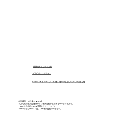
​情報セキュリティ方針
プライバシーポリシー
中小M&Aガイドライン（第3版）遵守の宣言についてのお知らせ
特許番号：特許第7058419号
※あなたの薬局は健康サロン株式会社が提供するサービスであり、
LINE株式会社のAPIを活用したサービスです。
※LINEおよびLINEロゴは、LINE株式会社の商標です。