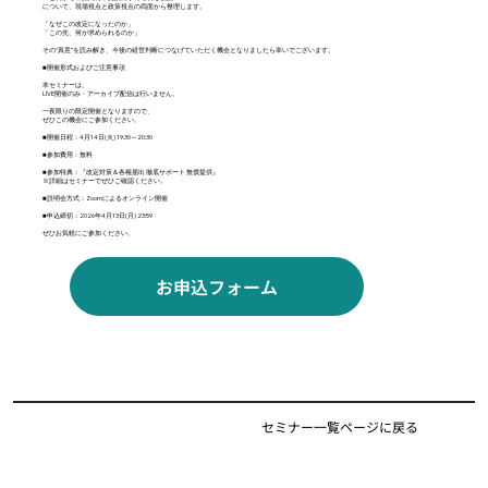
について、現場視点と政策視点の両面から整理します。
「なぜこの改定になったのか」
「この先、何が求められるのか」
その“真意”を読み解き、今後の経営判断につなげていただく機会となりましたら幸いでございます。
■開催形式およびご注意事項
本セミナーは、
LIVE開催のみ・アーカイブ配信は行いません。
一夜限りの限定開催となりますので、
ぜひこの機会にご参加ください。
■開催日程：4月14日(火) 19:30～20:30
■参加費用：無料
■参加特典：『改定対策＆各種届出 徹底サポート 無償提供』
※詳細はセミナーでぜひご確認ください。
■説明会方式：Zoomによるオンライン開催
■申込締切：2026年4月13日(月) 23:59
ぜひお気軽にご参加ください。
お申込フォーム
セミナー一覧ページに戻る