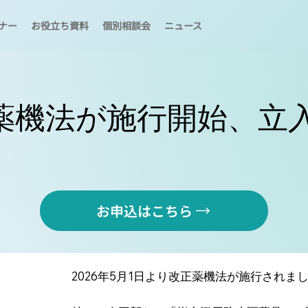
ナー
お役立ち資料
個別相談会
ニュース
薬機法が施行開始、立
お申込はこちら
2026年5月1日より改正薬機法が施行されま