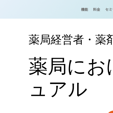
機能
料金
セミ
薬局経営者・薬
薬局にお
ュアル