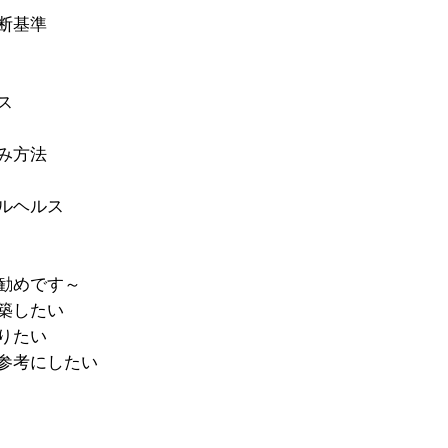
断基準
ス
み方法
ルヘルス
勧めです～
築したい
りたい
参考にしたい