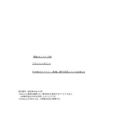
​情報セキュリティ方針
プライバシーポリシー
中小M&Aガイドライン（第3版）遵守の宣言についてのお知らせ
特許番号：特許第7058419号
※あなたの薬局は健康サロン株式会社が提供するサービスであり、
LINE株式会社のAPIを活用したサービスです。
※LINEおよびLINEロゴは、LINE株式会社の商標です。