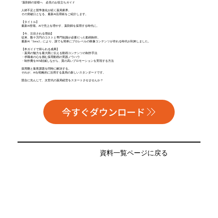
"薬剤師の皆様へ 必見のお役立ちガイド
人材不足と競争激化が続く薬局業界。
その突破口となる、最新AI活用術をご紹介します。
【タイトル】
最新AI登場。AIで売上を増やす、薬剤師を採用する時代に。
【今、注目される理由】
従来、数十万円のコストと専門知識が必要だった動画制作。
最新AI「Sora2」により、誰でも簡単にプロレベルの映像コンテンツが作れる時代が到来しました。
【本ガイドで得られる成果】
・薬局の魅力を最大限に伝える動画コンテンツの制作手法
・求職者の心を掴む採用動画の実践ノウハウ
・制作費を90%削減しながら、質の高いプロモーションを実現する方法
採用難と集客課題を同時に解決する。
それが、AIを戦略的に活用する薬局の新しいスタンダードです。
競合に先んじて、次世代の薬局経営をスタートさせませんか？
今すぐダウンロード
資料一覧ページに戻る