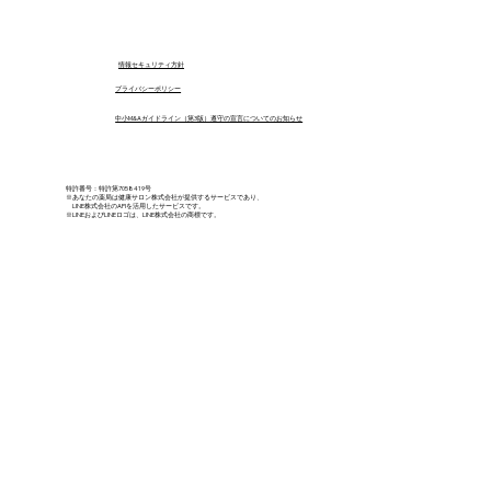
ンゼルウィング エンジェル薬局様
​情報セキュリティ方針
プライバシーポリシー
中小M&Aガイドライン（第3版）遵守の宣言についてのお知らせ
特許番号：特許第7058419号
※あなたの薬局は健康サロン株式会社が提供するサービスであり、
LINE株式会社のAPIを活用したサービスです。
※LINEおよびLINEロゴは、LINE株式会社の商標です。