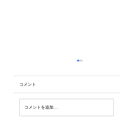
コメント
コメントを追加…
『あなたの薬局』導入事例ー有限会社エ