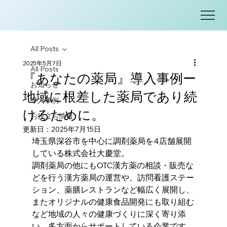
All Posts
2025年5月7日
All Posts
『あなたの薬局』導入事例ー
お知らせ
地域に根差した薬局であり続
導入事例
けるために。
お役立ち情報
更新日：
2025年7月15日
埼玉県深谷市を中心に調剤薬局を4店舗展開
している株式会社大慶堂。
調剤薬局の他にもOTC漢方薬の相談・販売な
どを行う漢方薬局の運営や、訪問看護ステー
ション、薬膳レストランなど幅広く展開し、
またオリジナルの健康食品開発にも取り組む
など地域の人々の健康づくりに深く寄り添
い、多方面からサポートしている企業です。