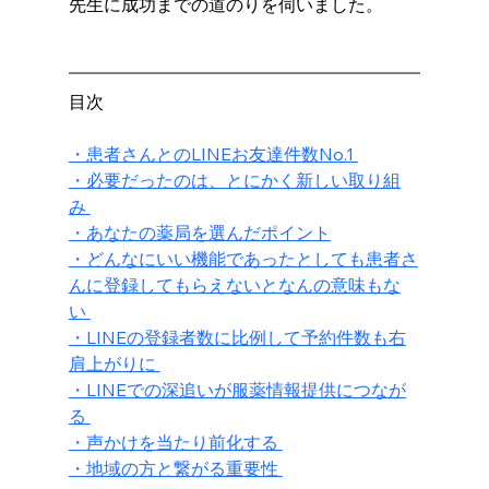
先生に成功までの道のりを伺いました。 
目次
・患者さんとのLINEお友達件数No.1 
・必要だったのは、とにかく新しい取り組
み 
・あなたの薬局を選んだポイント
・どんなにいい機能であったとしても患者さ
んに登録してもらえないとなんの意味もな
い 
・LINEの登録者数に比例して予約件数も右
肩上がりに 
・LINEでの深追いが服薬情報提供につなが
る 
・声かけを当たり前化する 
・地域の方と繋がる重要性 