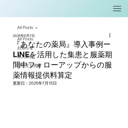
All Posts
2025年5月7日
All Posts
『あなたの薬局』導入事例ー
お知らせ
LINEを活用した集患と服薬期
導入事例
間中フォローアップからの服
お役立ち情報
薬情報提供料算定
更新日：
2025年7月15日