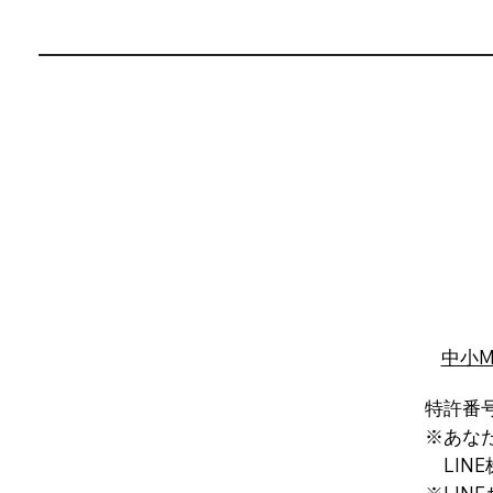
中小
特許番号
※あな
LINE