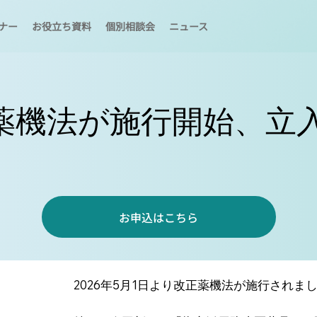
ナー
お役立ち資料
個別相談会
ニュース
薬機法が施行開始、立
お申込はこちら
2026年5月1日より改正薬機法が施行されま