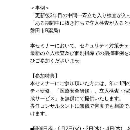
＜事例＞
「更新後3年目の中間一斉立ち入り検査が入
「ある期間中に抜き打ちで立入検査が入ると
磐田市B薬局）
本セミナーにおいて、セキュリティ対策チェ
最新の立入検査及び個別指導での指摘事例を
ひご参加くださいませ。
【参加特典】
本セミナーにご参加頂いた方には、年に1回
ティ研修」「医療安全研修」、立入検査・個
成サービス」を無償にて提供いたします。
専任コンサルタントに無償で何度でも相談でき
けます。
■開催日程：6月2日(火)・3日(水)・4日(木) 各19