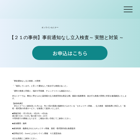
オンラインセミナー
【２１の事例】事前通知なし立入検査～ 実態と対策 ～
お申込はこちら
「事前通知なし立入検査」の実態
「『巡回しています』と言って通知なしで抜き打ち検査があった」
「通常の検査と同様に、指針や手順書、チェックリストも確認された」
本セミナーでは、弊社に寄せられた薬局様の立入検査実例を限定公開。最新の指摘事例、抜き打ち検査の実態と対策を徹底解説いたしま
す。
【参加特典】
本セミナーにご参加頂いた方には、年に1回の受講が義務付けられている「セキュリティ研修」、立入検査・個別指導に対応した「規
程・様式類の作成サービス」を無償にて提供いたします。
■開催日程：7月2日(水)・3日(木)・4日(金)
昼の部 14:00～14:45／夜の部 19:30～20:15
※同内容での開催となります。ご都合の良い日程にてご参加ください。
■参加費用：無料
■参加特典：義務化されたセキュリティ研修、規程・様式類作成を無償提供
■説明会方式：Zoomによるオンライン開催 ※入退室自由
ぜひお気軽にご参加ください。