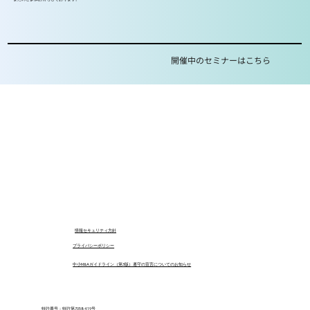
開催中のセミナーはこちら
​情報セキュリティ方針
プライバシーポリシー
中小M&Aガイドライン（第3版）遵守の宣言についてのお知らせ
特許番号：特許第7058419号