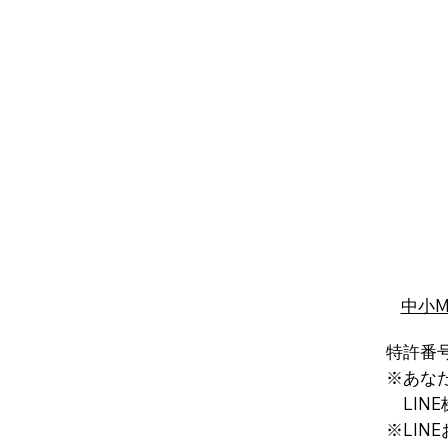
中小
特許番号
※あな
LINE
※LIN