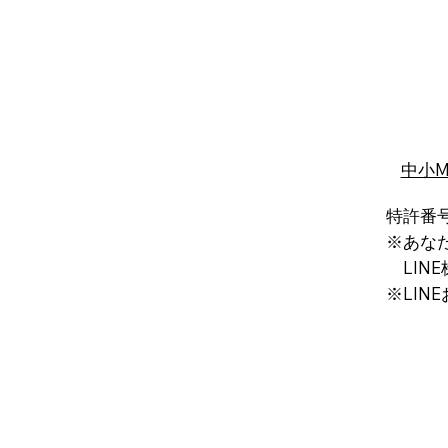
中小
特許番号
※あな
LINE
※LIN