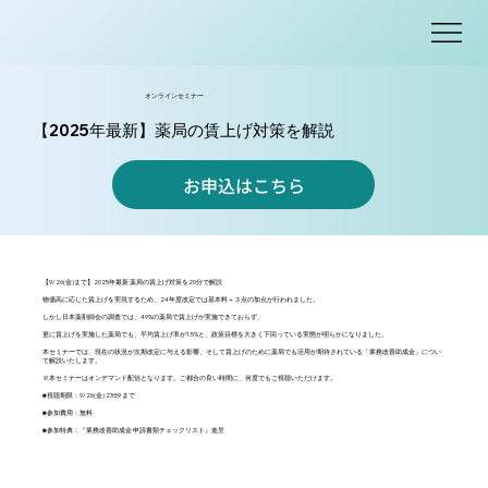
オンラインセミナー
【2025年最新】薬局の賃上げ対策を解説
お申込はこちら
【9/26(金)まで】2025年最新 薬局の賃上げ対策を20分で解説
物価高に応じた賃上げを実現するため、24年度改定では基本料＋３点の加点が行われました。
しかし日本薬剤師会の調査では、49%の薬局で賃上げが実施できておらず、
更に賃上げを実施した薬局でも、平均賃上げ率が1.5%と、政策目標を大きく下回っている実態が明らかになりました。
本セミナーでは、現在の状況が次期改定に与える影響、そして賃上げのために薬局でも活用が期待されている「業務改善助成金」につい
て解説いたします。
※本セミナーはオンデマンド配信となります。ご都合の良い時間に、何度でもご視聴いただけます。
■視聴期限：9/26(金) 23:59 まで
■参加費用：無料
■参加特典：『業務改善助成金 申請書類チェックリスト』進呈