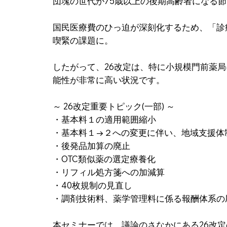
団塊の世代が75歳以上の後期高齢者になる
国民医療費のひっ迫が深刻化するため、「診
喫緊の課題に。
したがって、26改定は、特に小規模門前薬
能性が非常に高い状況です。
～ 26改定重要トピック(一部) ～
・基本料１の適用範囲縮小
・基本料１→２への変更に伴い、地域支援体
・後発品加算の廃止
・OTC類似薬の選定療養化
・リフィル処方箋への加減算
・40枚規制の見直し
・調剤技術料、薬学管理料に係る報酬体系の
本セミナーでは、議論のさなかにある26改