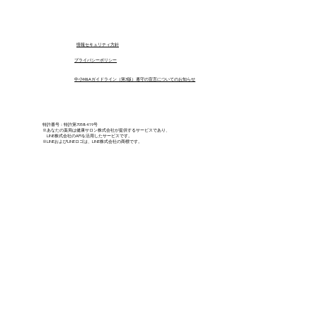
​情報セキュリティ方針
プライバシーポリシー
中小M&Aガイドライン（第3版）遵守の宣言についてのお知らせ
特許番号：特許第7058419号
※あなたの薬局は健康サロン株式会社が提供するサービスであり、
LINE株式会社のAPIを活用したサービスです。
※LINEおよびLINEロゴは、LINE株式会社の商標です。