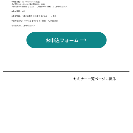
■開催日程：5月22日(木)・23日(金)
昼の部 14:00～14:45／夜の部 19:30～20:15
※同内容での開催となります。ご都合の良い日程にてご参加ください。
■参加費用：無料
■参加特典：『改正薬機法2025 要点まとめシート』進呈
■説明会方式：Zoomによるオンライン開催 ※入退室自由
ぜひお気軽にご参加ください。
お申込フォーム
セミナー一覧ページに戻る