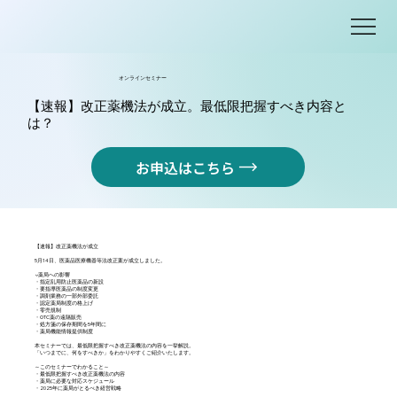
オンラインセミナー
【速報】改正薬機法が成立。最低限把握すべき内容と
は？
お申込はこちら
【速報】改正薬機法が成立
5月14日、医薬品医療機器等法改正案が成立しました。
▼薬局への影響
・指定乱用防止医薬品の新設
・要指導医薬品の制度変更
・調剤業務の一部外部委託
・認定薬局制度の格上げ
・零売規制
・OTC薬の遠隔販売
・処方箋の保存期間を5年間に
・薬局機能情報提供制度
本セミナーでは、最低限把握すべき改正薬機法の内容を一挙解説。
「いつまでに、何をすべきか」をわかりやすくご紹介いたします。
～このセミナーでわかること～
・最低限把握すべき改正薬機法の内容
・薬局に必要な対応スケジュール
・2025年に薬局がとるべき経営戦略