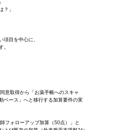
」
は？」
い項目を中心に、
す。
 同意取得から「お薬手帳へのスキャ
動ベース」へと移行する加算要件の実
師フォローアップ加算（50点）」と
および既存の加算（外来服薬支援料1な