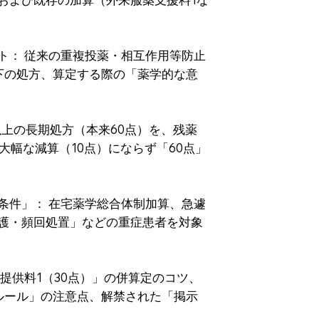
ト： 従来の重複投薬・相互作用等防止
下の処方、算定する際の「薬学的な意
以上の長期処方（本来60点）を、残薬
大幅な減算（10点）にならず「60点」
条件」： 在宅薬学総合体制加算、急遽
護・頻回処置」などの重症患者を対象
提供料1（30点）」の併算定のコツ、
ルール」の注意点、解禁された「掲示